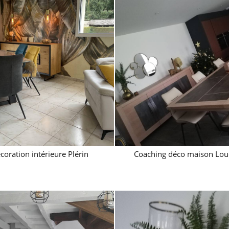
coration intérieure Plérin
Coaching déco maison Lou