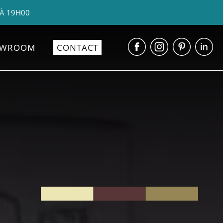
 À 19H00
OWROOM
CONTACT