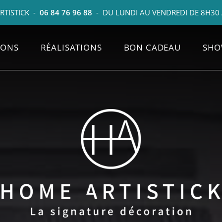
TISTICK
-
06 84 76 96 88
-
DU LUNDI AU VENDREDI DE 8H30
IONS
RÉALISATIONS
BON CADEAU
SH