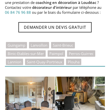
une prestation de
coaching en décoration à Loudéac
?
Contactez votre
décorateur d'intérieur
par téléphone au
06 84 76 96 88
ou par le biais du formulaire ci-dessous :
DEMANDER UN DEVIS GRATUIT
Guingamp
Lanvollon
Saint-Brieuc
Binic-Etables-sur-Mer
Paimpol
Perros-Guirrec
Lannion
Saint-Quay-Portrieux
Plouha