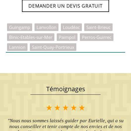
DEMANDER UN DEVIS GRATUIT
Guingamp
Lanvollon
Loudéac
Saint-Brieuc
Binic-Etables-sur-Mer
Paimpol
Perros-Guirrec
Lannion
Saint-Quay-Portrieux
Témoignages
"Nous nous sommes laissés guider par Eurielle, qui a su
nous conseiller et tenir compte de nos envies et de nos